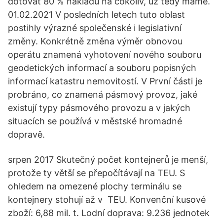
dotovat 80 % nákladů na cokoliv, už tedy máme.
01.02.2021 V posledních letech tuto oblast
postihly výrazné společenské i legislativní
změny. Konkrétně změna výměr obnovou
operátu znamená vyhotovení nového souboru
geodetických informací a souboru popisných
informací katastru nemovitostí. V První části je
probráno, co znamená pásmový provoz, jaké
existují typy pásmového provozu a v jakých
situacích se používá v městské hromadné
dopravě.
srpen 2017 Skutečný počet kontejnerů je menší,
protože ty větší se přepočítávají na TEU. S
ohledem na omezené plochy terminálu se
kontejnery stohují až v TEU. Konvenční kusové
zboží: 6,88 mil. t. Lodní doprava: 9.236 jednotek