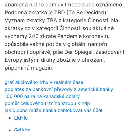
Znamená nutno domluvit nebo bude oznámeno..
Podobná zkratka je TBD (To Be Decided)
Význam zkratky TBA z kategorie Činnosti. Na
zkratky.cz v kategorii Činnosti jsou aktuálně
významy 246 zkrate Pandemie koronaviru
způsobila vážné potíže v globální námořní
obchodní dopravě, píše Der Spiegel. Zásobování
Evropy jistými druhy zboží je v ohrožení,
připomíná magazín.
graf akciového trhu v reálném čase
poplatek za bankovní převody z americké banky
100 000 naira na kanadské dolary
poměr celkového tržního stropu k hdp
jak dlouho může banka zablokovat váš účet
LkHlc
GdAhr