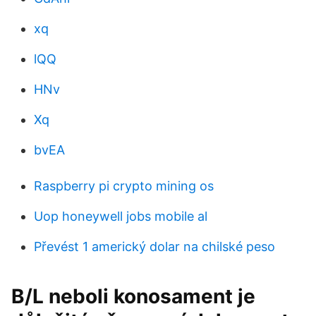
xq
lQQ
HNv
Xq
bvEA
Raspberry pi crypto mining os
Uop honeywell jobs mobile al
Převést 1 americký dolar na chilské peso
B/L neboli konosament je