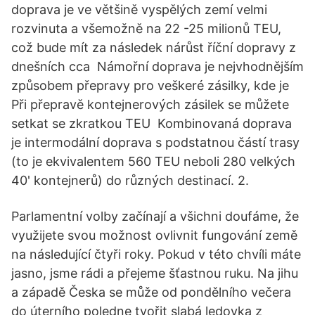
doprava je ve většině vyspělých zemí velmi
rozvinuta a všemožně na 22 -25 milionů TEU,
což bude mít za následek nárůst říční dopravy z
dnešních cca Námořní doprava je nejvhodnějším
způsobem přepravy pro veškeré zásilky, kde je
Při přepravě kontejnerových zásilek se můžete
setkat se zkratkou TEU Kombinovaná doprava
je intermodální doprava s podstatnou částí trasy
(to je ekvivalentem 560 TEU neboli 280 velkých
40' kontejnerů) do různých destinací. 2.
Parlamentní volby začínají a všichni doufáme, že
využijete svou možnost ovlivnit fungování země
na následující čtyři roky. Pokud v této chvíli máte
jasno, jsme rádi a přejeme šťastnou ruku. Na jihu
a západě Česka se může od pondělního večera
do úterního poledne tvořit slabá ledovka z