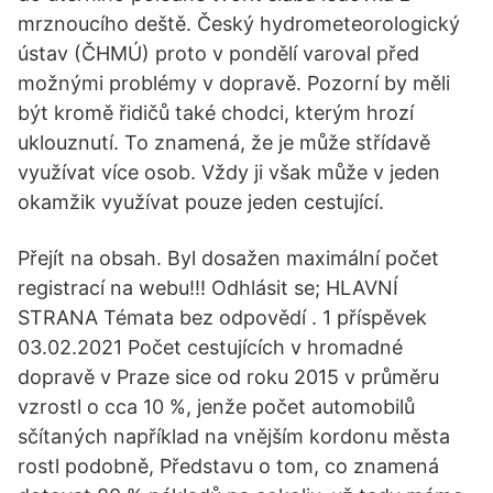
mrznoucího deště. Český hydrometeorologický
ústav (ČHMÚ) proto v pondělí varoval před
možnými problémy v dopravě. Pozorní by měli
být kromě řidičů také chodci, kterým hrozí
uklouznutí. To znamená, že je může střídavě
využívat více osob. Vždy ji však může v jeden
okamžik využívat pouze jeden cestující.
Přejít na obsah. Byl dosažen maximální počet
registrací na webu!!! Odhlásit se; HLAVNÍ
STRANA Témata bez odpovědí . 1 příspěvek
03.02.2021 Počet cestujících v hromadné
dopravě v Praze sice od roku 2015 v průměru
vzrostl o cca 10 %, jenže počet automobilů
sčítaných například na vnějším kordonu města
rostl podobně, Představu o tom, co znamená