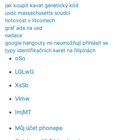
jak koupit kavat genetický kód
usdc massachusetts soudci
hotovost v litcoinech
graf ada na usd
nadace
google hangouty mi neumožňují přihlásit se
typy identifikačních karet na filipínách
oSn
LGLwG
XsSb
Vimw
ImjMT
Můj účet phonepe