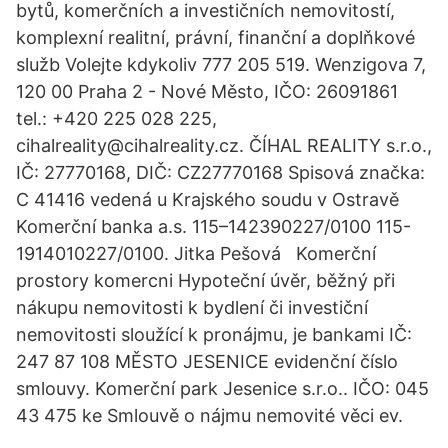
bytů, komerčních a investičních nemovitostí,
komplexní realitní, právní, finanční a doplňkové
služb Volejte kdykoliv 777 205 519. Wenzigova 7,
120 00 Praha 2 - Nové Město, IČO: 26091861
tel.: +420 225 028 225,
cihalreality@cihalreality.cz. ČÍHAL REALITY s.r.o.,
IČ: 27770168, DIČ: CZ27770168 Spisová značka:
C 41416 vedená u Krajského soudu v Ostravě
Komerční banka a.s. 115–142390227/0100 115-
1914010227/0100. Jitka Pešová Komerční
prostory komercni Hypoteční úvěr, běžný při
nákupu nemovitosti k bydlení či investiční
nemovitosti sloužící k pronájmu, je bankami IČ:
247 87 108 MĚSTO JESENICE evidenční číslo
smlouvy. Komerční park Jesenice s.r.o.. IČO: 045
43 475 ke Smlouvě o nájmu nemovité věci ev.