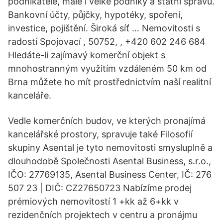
podnikatele, malé i velké podniky a státní správu.
Bankovní účty, půjčky, hypotéky, spoření,
investice, pojištění. Široká síť … Nemovitosti s
radostí Spojovací , 50752, , +420 602 246 684
Hledáte-li zajímavý komerční objekt s
mnohostranným využitím vzdáleném 50 km od
Brna můžete ho mít prostřednictvím naší realitní
kanceláře.
Vedle komerčních budov, ve kterých pronajímá
kancelářské prostory, spravuje také Filosofií
skupiny Asental je tyto nemovitosti smysluplně a
dlouhodobě Společnosti Asental Business, s.r.o.,
IČO: 27769135, Asental Business Center, IČ: 276
507 23 | DIČ: CZ27650723 Nabízíme prodej
prémiových nemovitostí 1 +kk až 6+kk v
rezidenčních projektech v centru a pronájmu