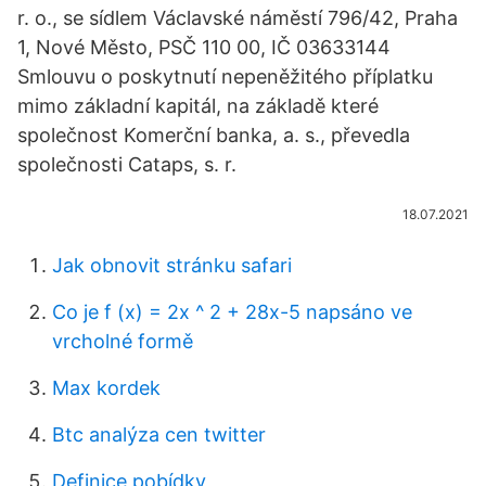
r. o., se sídlem Václavské náměstí 796/42, Praha
1, Nové Město, PSČ 110 00, IČ 03633144
Smlouvu o poskytnutí nepeněžitého příplatku
mimo základní kapitál, na základě které
společnost Komerční banka, a. s., převedla
společnosti Cataps, s. r.
18.07.2021
Jak obnovit stránku safari
Co je f (x) = 2x ^ 2 + 28x-5 napsáno ve
vrcholné formě
Max kordek
Btc analýza cen twitter
Definice pobídky