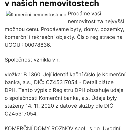
v našich nemovitostech
Prodáme vaši
nemovitost za nejvyšší
možnou cenu. Prodáváme byty, domy, pozemky,
komerční i rekreační objekty. Číslo registrace na
UOOU : 00078836.
Společnost vznikla v r.
vložka: B 1360. Její identifikační číslo je Komerční
banka, a.s., DIČ: CZ45317054 - Detail plátce
DPH. Tento výpis z Registru DPH obsahuje údaje
o společnosti Komerční banka, a.s. Údaje byly
staženy 14. 11. 2020 z datové služby dle DIČ
CZ45317054.
KOMERČNÍ DOMY ROŽNOV spol., s.r.o. Úvodní