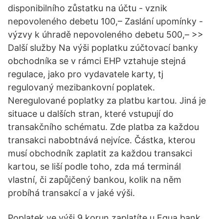
disponibilního zůstatku na účtu - vznik
nepovoleného debetu 100,– Zaslání upomínky -
výzvy k úhradě nepovoleného debetu 500,– >>
Další služby Na výši poplatku zúčtovací banky
obchodníka se v rámci EHP vztahuje stejná
regulace, jako pro vydavatele karty, tj
regulovaný mezibankovní poplatek.
Neregulované poplatky za platbu kartou. Jiná je
situace u dalších stran, které vstupují do
transakčního schématu. Zde platba za každou
transakci nabobtnává nejvíce. Částka, kterou
musí obchodník zaplatit za každou transakci
kartou, se liší podle toho, zda má terminál
vlastní, či zapůjčený bankou, kolik na něm
probíhá transakcí a v jaké výši.
Poplatek ve výši 9 korun zaplatíte u Equa bank.