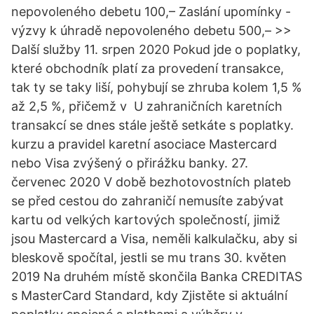
nepovoleného debetu 100,– Zaslání upomínky -
výzvy k úhradě nepovoleného debetu 500,– >>
Další služby 11. srpen 2020 Pokud jde o poplatky,
které obchodník platí za provedení transakce,
tak ty se taky liší, pohybují se zhruba kolem 1,5 %
až 2,5 %, přičemž v U zahraničních karetních
transakcí se dnes stále ještě setkáte s poplatky.
kurzu a pravidel karetní asociace Mastercard
nebo Visa zvýšený o přirážku banky. 27.
červenec 2020 V době bezhotovostních plateb
se před cestou do zahraničí nemusíte zabývat
kartu od velkých kartových společností, jimiž
jsou Mastercard a Visa, neměli kalkulačku, aby si
bleskově spočítal, jestli se mu trans 30. květen
2019 Na druhém místě skončila Banka CREDITAS
s MasterCard Standard, kdy Zjistěte si aktuální