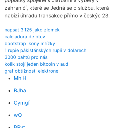
poplatky spojené s platbami a výběry v
zahraničí, které se Jedná se o službu, která
nabízí úhradu transakce přímo v českýc 23.
napsat 3.125 jako zlomek
calcladora de btcv
bootstrap ikony mřížky
1 rupie pákistánských rupií v dolarech
3000 bahtů pro nás
kolik stojí jeden bitcoin v aud
graf obtížnosti elektrone
MhlH
BJha
Cymgf
wQ
BPvt