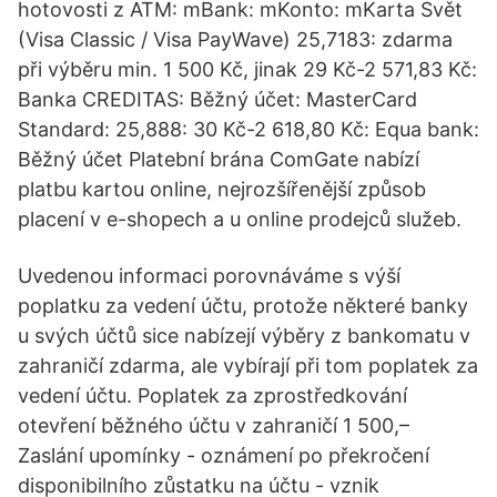
hotovosti z ATM: mBank: mKonto: mKarta Svět
(Visa Classic / Visa PayWave) 25,7183: zdarma
při výběru min. 1 500 Kč, jinak 29 Kč-2 571,83 Kč:
Banka CREDITAS: Běžný účet: MasterCard
Standard: 25,888: 30 Kč-2 618,80 Kč: Equa bank:
Běžný účet Platební brána ComGate nabízí
platbu kartou online, nejrozšířenější způsob
placení v e-shopech a u online prodejců služeb.
Uvedenou informaci porovnáváme s výší
poplatku za vedení účtu, protože některé banky
u svých účtů sice nabízejí výběry z bankomatu v
zahraničí zdarma, ale vybírají při tom poplatek za
vedení účtu. Poplatek za zprostředkování
otevření běžného účtu v zahraničí 1 500,–
Zaslání upomínky - oznámení po překročení
disponibilního zůstatku na účtu - vznik